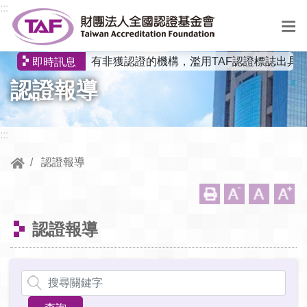
跳到中央內容區塊
:::
有非獲認證的機構，濫用TAF認證標誌出具非認證
即時訊息
選
認證報導
單
:::
認證報導
認證報導