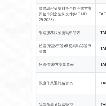
國際認證論壇對符合性評鑑方案
評估準則之強制文件(IAF MD
TAF
25:2023)
網路服務帳號密碼申請表
TA
驗證(確證/查證)機構異動認證申
TA
請書
驗證依據/方案審查表
TA
認證作業通報編號39
TA
認證作業通報編號72
TA