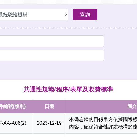
共通性規範/程序/表單及收費標準
件編號(版別)
日期
簡介
本備忘錄的目係甲方依據國際
F-AA-A06(2)
2023-12-19
內容，確保符合性評鑑機構的