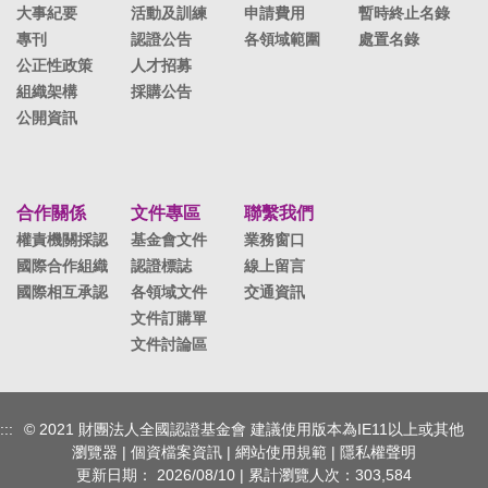
大事紀要
活動及訓練
申請費用
暫時終止名錄
專刊
認證公告
各領域範圍
處置名錄
公正性政策
人才招募
組織架構
採購公告
公開資訊
合作關係
文件專區
聯繫我們
權責機關採認
基金會文件
業務窗口
國際合作組織
認證標誌
線上留言
國際相互承認
各領域文件
交通資訊
文件訂購單
文件討論區
:::
© 2021 財團法人全國認證基金會 建議使用版本為IE11以上或其他
瀏覽器 |
個資檔案資訊
|
網站使用規範
|
隱私權聲明
更新日期：
2026/08/10
| 累計瀏覽人次：
303,584