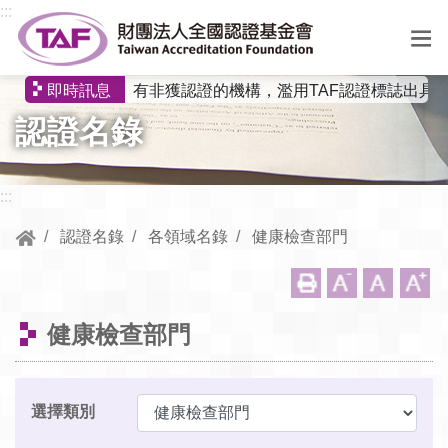
跳到中央內容區塊
:::
有非獲認證的機構，濫用TAF認證標誌出具
即時訊息
選
認證名錄
單
:::
認證名錄
各領域名錄
健康檢查部門
健康檢查部門
選擇類別