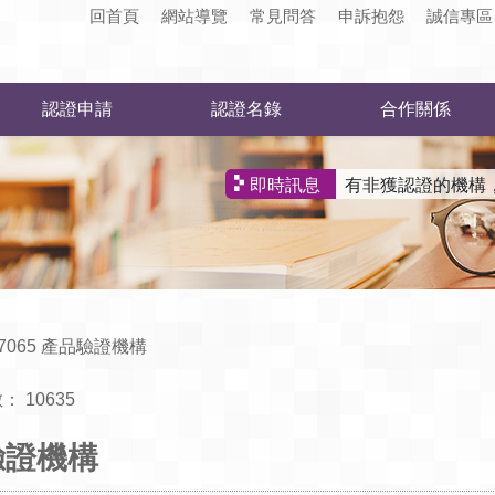
回首頁
網站導覽
常見問答
申訴抱怨
誠信專區
認證申請
認證名錄
合作關係
有非獲認證的機構
即時訊息
 17065 產品驗證機構
數：
10635
品驗證機構