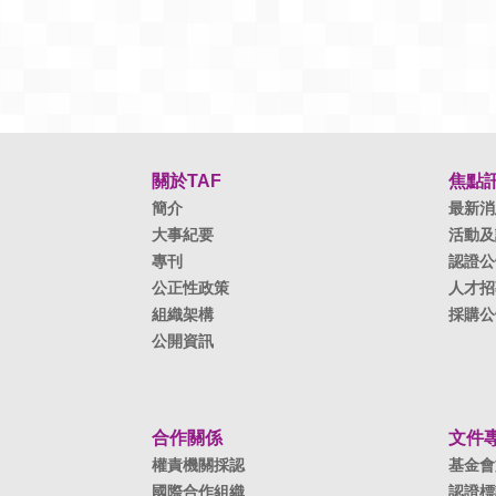
關於TAF
焦點
簡介
最新消
大事紀要
活動及
專刊
認證公
公正性政策
人才招
組織架構
採購公
公開資訊
合作關係
文件
權責機關採認
基金會
國際合作組織
認證標