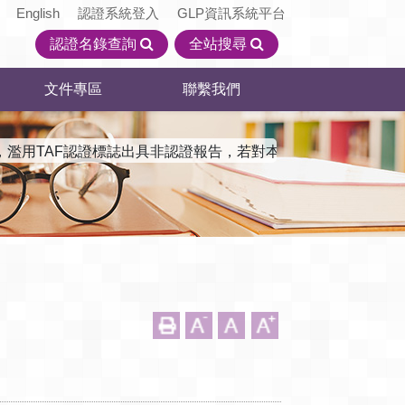
English
認證系統登入
GLP資訊系統平台
認證名錄查詢
全站搜尋
文件專區
聯繫我們
，濫用TAF認證標誌出具非認證報告，若對本會認證機構資訊有