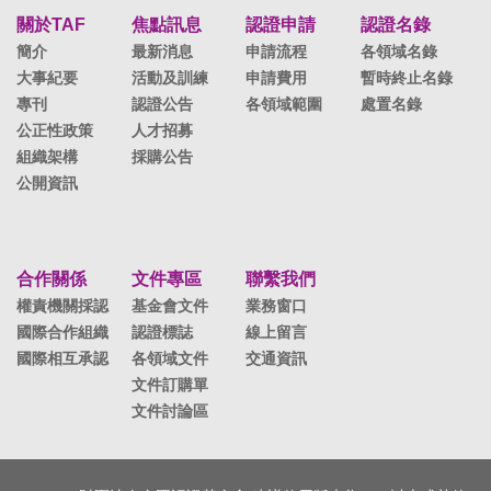
關於TAF
焦點訊息
認證申請
認證名錄
簡介
最新消息
申請流程
各領域名錄
大事紀要
活動及訓練
申請費用
暫時終止名錄
專刊
認證公告
各領域範圍
處置名錄
公正性政策
人才招募
組織架構
採購公告
公開資訊
合作關係
文件專區
聯繫我們
權責機關採認
基金會文件
業務窗口
國際合作組織
認證標誌
線上留言
國際相互承認
各領域文件
交通資訊
文件訂購單
文件討論區