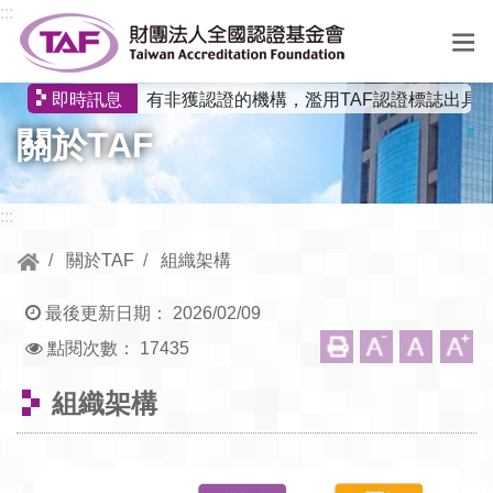
跳到中央內容區塊
:::
有非獲認證的機構，濫用TAF認證標誌出具
即時訊息
選
關於TAF
單
:::
關於TAF
組織架構
最後更新日期：
2026/02/09
點閱次數：
17435
組織架構