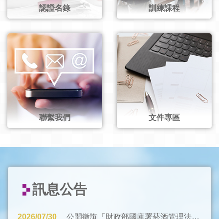
認證名錄
訓練課程
聯繫我們
文件專區
訊息公告
2026/07/30
公開徵詢「財政部國庫署菸酒管理法衛生標準實驗室認證服務計畫(TAF-CNLA-A08)」為第十版草案之意見。