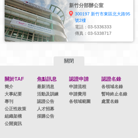
新竹分部辦公室
300197 新竹市東區北大路95
號2樓
電話：03-5336333
傳真：03-5338717
關閉
關於TAF
焦點訊息
認證申請
認證名錄
簡介
最新消息
申請流程
各領域名錄
大事紀要
活動及訓練
申請費用
暫時終止名錄
專刊
認證公告
各領域範圍
處置名錄
公正性政策
人才招募
組織架構
採購公告
公開資訊