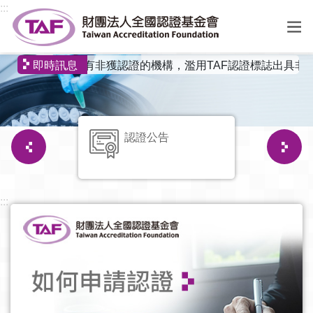
跳到中央內容區塊
:::
:::
有非獲認證的機構，濫用TAF認證標誌出具非認
選
即時訊息
單
認證公告
previous
next
:::