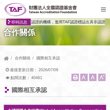
跳到中央內容區塊
:::
有非獲認證的機構，濫用TAF認證標誌出具非認證報
即時訊息
選
合作關係
單
:::
合作關係
國際相互承認
最後更新日期：
2026/07/09
點閱次數：
40461
國際相互承認