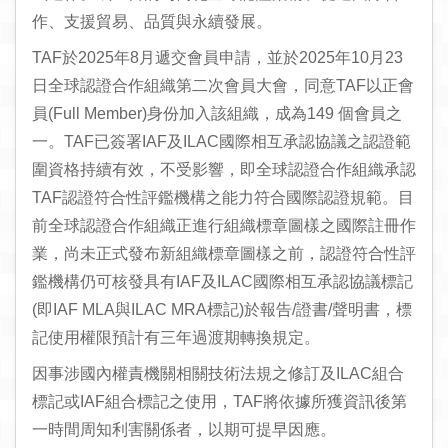
作、支援貿易、品質與永續發展。
TAF於2025年8月遞交會員申請，並於2025年10月23
日全球認證合作組織第二次會員大會，同意TAF以正會
員(Full Member)身份加入該組織，成為149 個會員之
一。TAF已簽署IAF及ILAC國際相互承認協議之認證範
圍資格持續有效，不受影響，即全球認證合作組織承認
TAF認證符合性評鑑機構之能力符合國際認證規範。目
前全球認證合作組織正進行組織標章圖樣之國際註冊作
業，尚未正式發布新組織標章圖樣之前，認證符合性評
鑑機構仍可核發具有IAF及ILAC國際相互承認協議標記
(即IAF MLA與ILAC MRA標記)於報告/證書/聲明書，標
記使用權限預計有三年過渡期轉換規定。
因事涉國內權責機關相關技術法規之修訂及ILAC組合
標記或IAF組合標記之使用，TAF將依據所獲資訊後第
一時間周知利害關係者，以期可提早因應。