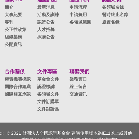
簡介
最新消息
申請流程
各領域名錄
大事紀要
活動及訓練
申請費用
暫時終止名錄
專刊
認證公告
各領域範圍
處置名錄
公正性政策
人才招募
組織架構
採購公告
公開資訊
合作關係
文件專區
聯繫我們
權責機關採認
基金會文件
業務窗口
國際合作組織
認證標誌
線上留言
國際相互承認
各領域文件
交通資訊
文件訂購單
文件討論區
:::
© 2021 財團法人全國認證基金會 建議使用版本為IE11以上或其他