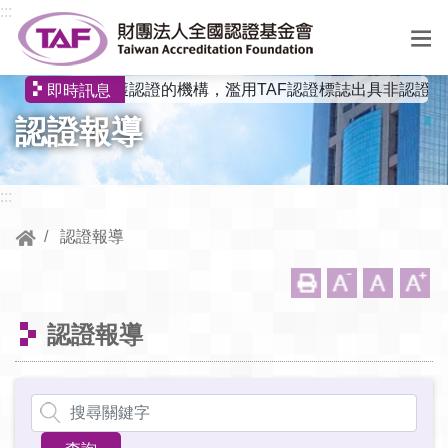
跳到中央內容區塊
:::
有非獲認證的機構，濫用TAF認證標誌出具非認證報告，若對
即時訊息
選
認證報導
單
:::
認證報導
認證報導