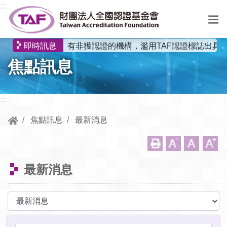
跳到中央內容區塊
:::
有非獲認證的機構，濫用TAF認證標誌出具
即時訊息
選
焦點訊息
單
:::
焦點訊息
最新消息
最新消息