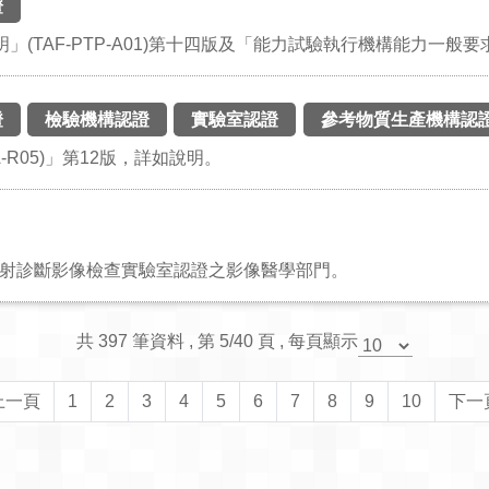
證
TAF-PTP-A01)第十四版及「能力試驗執行機構能力一般要求(T
證
檢驗機構認證
實驗室認證
參考物質生產機構認
-R05)」第12版，詳如說明。
9)放射診斷影像檢查實驗室認證之影像醫學部門。
共 397 筆資料 , 第 5/40 頁 , 每頁顯示
上一頁
1
2
3
4
5
6
7
8
9
10
下一