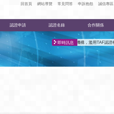
回首頁
網站導覽
常見問答
申訴抱怨
誠信專區
認證申請
認證名錄
合作關係
有非獲認證的機構，濫用TAF認證標誌
即時訊息