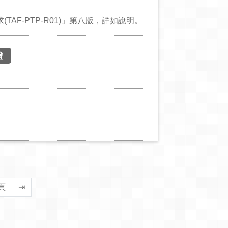
AF-PTP-R01)」第八版，詳如說明。
證
頁
⇥