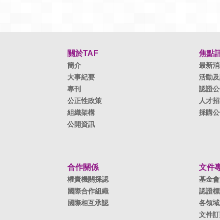
關於TAF
焦點
簡介
最新消
大事紀要
活動及
專刊
認證公
公正性政策
人才招
組織架構
採購公
公開資訊
合作關係
文件
權責機關採認
基金會
國際合作組織
認證標
國際相互承認
各領域
文件訂