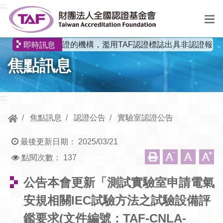
跳到中央內容區塊
:::
有非獲認證的機構，濫用TAF認證標誌出具非認證報告
即時訊息
選
焦點訊息
單
:::
焦點訊息
認證公告
實驗室認證公告
最後更新日期：
2025/03/21
點閱次數：
137
公告本會更新「測試實驗室申請電氣
安規相關IEC試驗方法之試驗設備評
鑑要求(文件編號：TAF-CNLA-