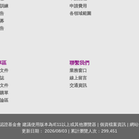
訓練
申請費用
告
各領域範圍
募
告
專區
聯繫我們
文件
業務窗口
誌
線上留言
文件
交通資訊
購單
論區
全國認證基金會 建議使用版本為IE11以上或其他瀏覽器 |
個資檔案資訊
|
網站
更新日期：
2026/08/03
| 累計瀏覽人次：
299,451