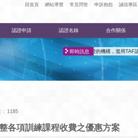
回首頁
網站導覽
常見問答
申訴抱怨
誠信專區
認證申請
認證名錄
合作關係
有非獲認證的機構，濫用TAF認
即時訊息
數：
1185
起調整各項訓練課程收費之優惠方案