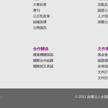
大事紀要
活動及
專刊
認證公
公正性政策
人才招
組織架構
採購公
公開資訊
合作關係
文件
權責機關採認
基金會
國際合作組織
認證標
國際相互承認
各領域
文件訂
文件討
:::
© 2021 財團法人