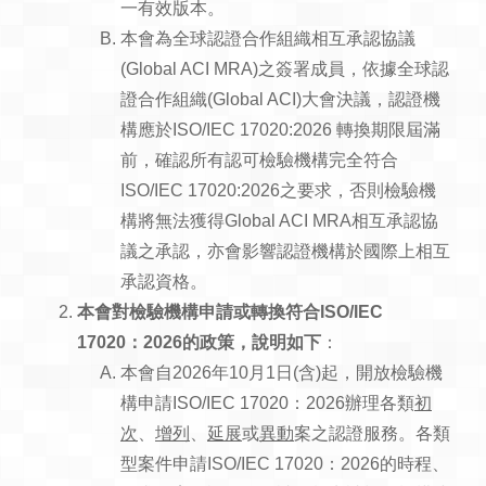
一有效版本。
本會為全球認證合作組織相互承認協議
(Global ACI MRA)之簽署成員，依據全球認
證合作組織(Global ACI)大會決議，認證機
構應於ISO/IEC 17020:2026 轉換期限屆滿
前，確認所有認可檢驗機構完全符合
ISO/IEC 17020:2026之要求，否則檢驗機
構將無法獲得Global ACI MRA相互承認協
議之承認，亦會影響認證機構於國際上相互
承認資格。
本會對
檢驗機構
申
請或轉換符合
ISO/IEC
17020
：
2026
的政策
，
說明如下
：
本會自2026年10月1日(含)起，開放檢驗機
構申請ISO/IEC 17020：2026辦理各類
初
次
、
增列
、
延展
或
異動
案之認證服務。各類
型案件申請ISO/IEC 17020：2026的時程、