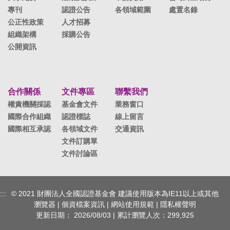
專刊
認證公告
各領域範圍
處置名錄
公正性政策
人才招募
組織架構
採購公告
公開資訊
合作關係
文件專區
聯繫我們
權責機關採認
基金會文件
業務窗口
國際合作組織
認證標誌
線上留言
國際相互承認
各領域文件
交通資訊
文件訂購單
文件討論區
:::
© 2021 財團法人全國認證基金會 建議使用版本為IE11以上或其他
瀏覽器 |
個資檔案資訊
|
網站使用規範
|
隱私權聲明
更新日期：
2026/08/03
| 累計瀏覽人次：
299,925