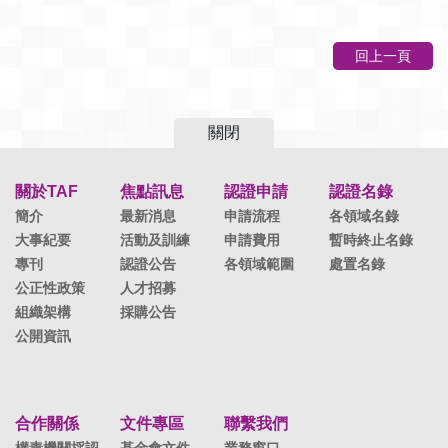
回上一頁
關閉
關於TAF
焦點訊息
認證申請
認證名錄
簡介
最新消息
申請流程
各領域名錄
大事紀要
活動及訓練
申請費用
暫時終止名錄
專刊
認證公告
各領域範圍
處置名錄
公正性政策
人才招募
組織架構
採購公告
公開資訊
合作關係
文件專區
聯繫我們
權責機關採認
基金會文件
業務窗口