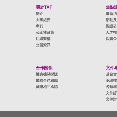
關於TAF
焦點
簡介
最新消
大事紀要
活動及
專刊
認證公
公正性政策
人才招
組織架構
採購公
公開資訊
合作關係
文件
權責機關採認
基金會
國際合作組織
認證標
國際相互承認
各領域
文件訂
文件討