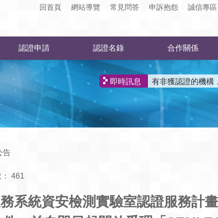
回首頁
網站導覽
常見問答
申訴抱怨
誠信專區
認證申請
認證名錄
合作關係
有非獲認證的機構
即時訊息
公告
數：
461
系統資安檢測實驗室認證服務計畫(文件