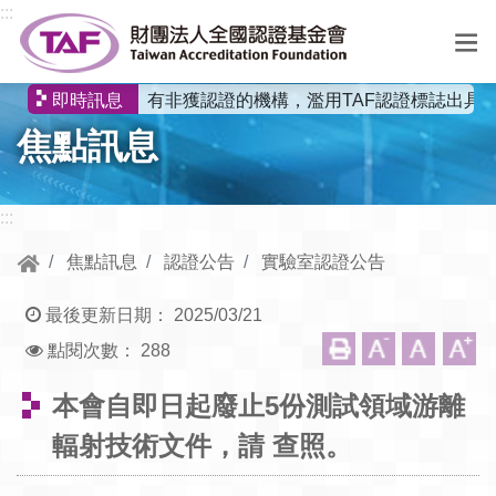
跳到中央內容區塊
:::
有非獲認證的機構，濫用TAF認證標誌出具
即時訊息
選
焦點訊息
單
:::
焦點訊息
認證公告
實驗室認證公告
最後更新日期：
2025/03/21
點閱次數：
288
本會自即日起廢止5份測試領域游離
輻射技術文件，請 查照。