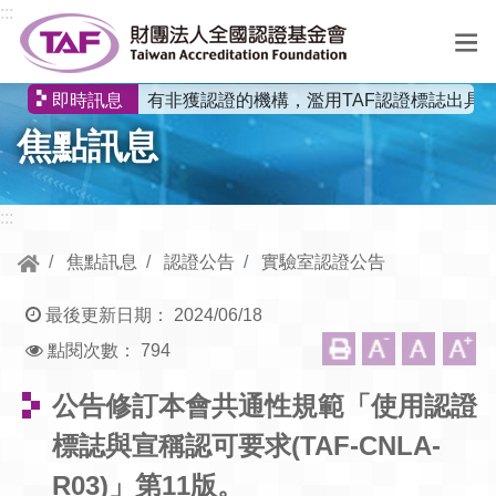
跳到中央內容區塊
:::
有非獲認證的機構，濫用TAF認證標誌出具
即時訊息
選
焦點訊息
單
:::
焦點訊息
認證公告
實驗室認證公告
最後更新日期：
2024/06/18
點閱次數：
794
公告修訂本會共通性規範「使用認證
標誌與宣稱認可要求(TAF-CNLA-
R03)」第11版。