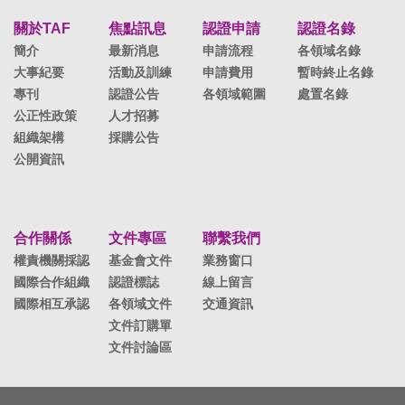
關於TAF
焦點訊息
認證申請
認證名錄
簡介
最新消息
申請流程
各領域名錄
大事紀要
活動及訓練
申請費用
暫時終止名錄
專刊
認證公告
各領域範圍
處置名錄
公正性政策
人才招募
組織架構
採購公告
公開資訊
合作關係
文件專區
聯繫我們
權責機關採認
基金會文件
業務窗口
國際合作組織
認證標誌
線上留言
國際相互承認
各領域文件
交通資訊
文件訂購單
文件討論區