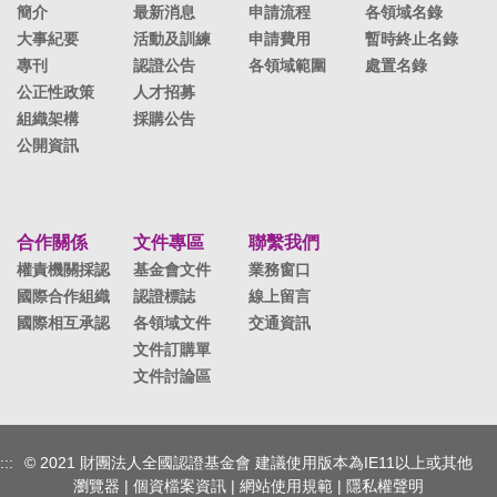
簡介
最新消息
申請流程
各領域名錄
大事紀要
活動及訓練
申請費用
暫時終止名錄
專刊
認證公告
各領域範圍
處置名錄
公正性政策
人才招募
組織架構
採購公告
公開資訊
合作關係
文件專區
聯繫我們
權責機關採認
基金會文件
業務窗口
國際合作組織
認證標誌
線上留言
國際相互承認
各領域文件
交通資訊
文件訂購單
文件討論區
:::
© 2021 財團法人全國認證基金會 建議使用版本為IE11以上或其他
瀏覽器 |
個資檔案資訊
|
網站使用規範
|
隱私權聲明