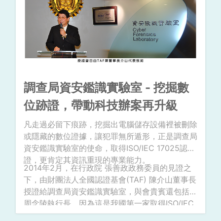
調查局資安鑑識實驗室 - 挖掘數
位跡證，帶動科技辦案再升級
凡走過必留下痕跡，挖掘出電腦儲存設備裡被刪除
或隱藏的數位證據，讓犯罪無所遁形，正是調查局
資安鑑識實驗室的使命，取得ISO/IEC 17025認
證，更肯定其資訊重現的專業能力。
2014年2月，在行政院 張善政政務委員的見證之
下，由財團法人全國認證基會(TAF) 陳介山董事長
授證給調查局資安鑑識實驗室，與會貴賓還包括
周念陵執行長。因為這是我國第一家取得ISO/IEC
17025認證的資安鑑識科學實驗室，其具備電腦設