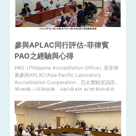
參與APLAC同行評估-菲律賓
PAO之經驗與心得
PAO（Philippine Accreditation Office）是菲律
賓參與APLAC(Asia Pacific Laboratory
Accreditation Cooperation，亞太實驗室認證聯
盟)的唯一認證組織。PAO是APLAC較新的成員，
2005年11月成為APLAC簽署會員國之一。PAO隸
屬於菲律賓貿易工業部(Department of Trade
and Industry , DTI)，2009年透過行政命令被確
立為國家認證組織。PAO目前員工含支援人力共只
有10人，認證服務正在發展中，APLAC相互承認
的範圍為校正領域和測試領域。