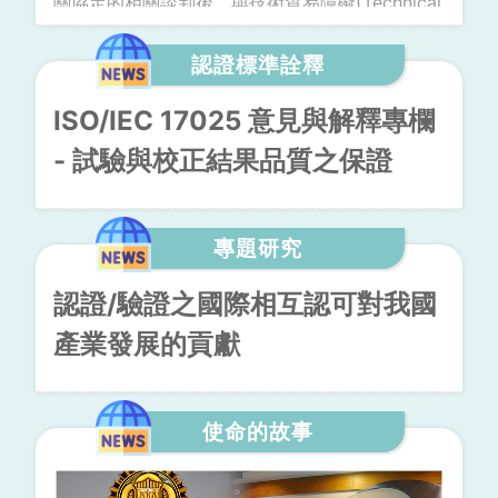
關協定的相關談判後，與技術貿易障礙(Technical
Barrier to Trade;簡稱TBT)相關之符合性評估相互
認證協議(Mutual Recognition Agreement;簡稱
認證標準詮釋
MRA)，反顯得益發重要。其中，以主管通訊與資
訊產品的總務省(MIC)為例，亦積極與不同經濟體
ISO/IEC 17025 意見與解釋專欄
簽屬MRA。
- 試驗與校正結果品質之保證
專題研究
認證/驗證之國際相互認可對我國
產業發展的貢獻
使命的故事