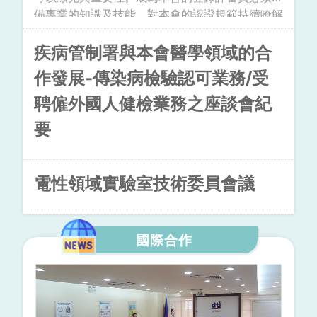
備專業的知識及技能，對本會的認證規範持續瞭解
及掌握外，並且持續地接受本會辦理的在職訓練及
各項考核安排。而身為一位資深評審員，在評鑑小
疾病管制署與本會醫學領域的合
組中常肩負主評審員的任務，更是扮演著重要的角
作發展-傳染病檢驗認可業務/受
色。因此每一年度的資深評審員年度在職訓練，也
成為TAF 與資深評審員聚會的重要平台。
聘僱外國人健檢業務之座談會紀
要
電性領域實驗室技術委員會議
國際合作