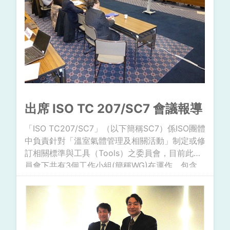
出席 ISO TC 207/SC7 會議報導
「ISO TC207/SC7」（以下簡稱SC7）係ISO團體
中負責針對「溫室氣體管理及相關活動」制定或修
訂相關標準與工具（Tools）之委員會，目前此委
員會下共有3個工作小組(簡稱WG)在運作，包含
WG 4、WG5及WG6，分別負責針對與溫室氣體
(以下簡稱GHG)相關之ISO 14064-1、ISO
14064-2及ISO 14064-3與ISO 14065標準進行制
定與修訂。