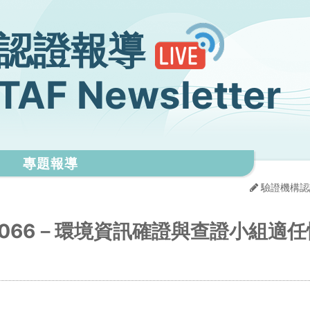
認證報導
TAF Newsletter
專題報導
驗證機構認
S 14066－環境資訊確證與查證小組