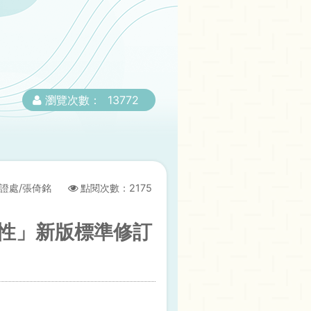
瀏覽次數：
13772
證處/張倚銘
點閱次數：
2175
適任性」新版標準修訂