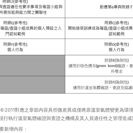
O 14066:2011對應之章節內容具些微差異或僅將原溫室氣體變更
於現行執行溫室氣體確證與查證之機構及其人員適任性之管理造成
案主要新增內容：