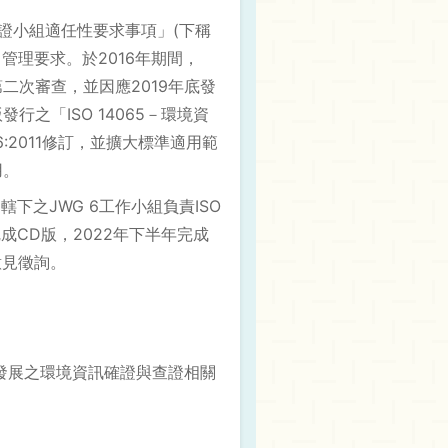
與查證小組適任性要求事項」(下稱
力管理要求。於2016年期間，
行第二次審查，並因應2019年底發
發行之「ISO 14065－環境資
4066:2011修訂，並擴大標準適用範
用。
ivities)轄下之JWG 6工作小組負責ISO
完成CD版，2022年下半年完成
意見徵詢。
他未來發展之環境資訊確證與查證相關
：