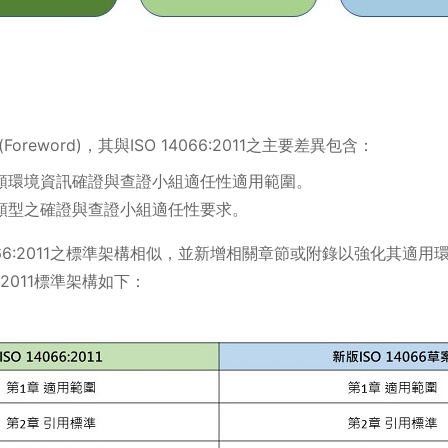
Foreword)，其與ISO 14066:2011之主要差異包含：
類環境資訊確證與查證小組適任性適用範圍。
類型之確證與查證小組適任性要求。
O 14066:2011之標準架構相似，並新增相關章節或附錄以強化其
66:2011標準架構如下：