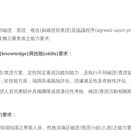
、查證、複合(如確證與查證)及協議程序(agreed-upon proc
及獨立審查者之能力要求。
owledge)與技能(skills)要求：
證/查證方案、定性與定量資訊鑑別能力，及執行不同確證/查證
識；於技能方面，強調具備風險評估、證據適足性及有效性評估
查證人員另應額外具備團隊成員適任性考核、確證/查證活動相關
力要求：
領域知識之專業人員，然無須滿足確證/查證小組(人員)之能力