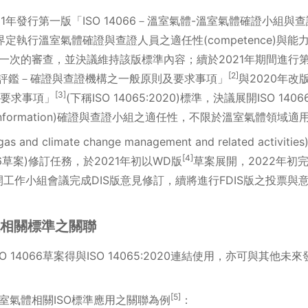
011年發行第一版「ISO 14066－溫室氣體-溫室氣體確證小組
定執行溫室氣體確證與查證人員之適任性(competence)與能
011進行第一次的審查，並決議維持該版標準內容；續於2021年期間進
[2]
－符合性評鑑－確證與查證機構之一般原則及要求事項」
與2020年改版
[3]
要求事項」
(下稱ISO 14065:2020)標準，決議展開ISO 1
al information)確證與查證小組之適任性，不限於溫室氣體領域適
 gas and climate change management and related act
[4]
066草案)修訂任務，於2021年初以WD版
草案展開，2022年初
月召開工作小組會議完成DIS版意見修訂，續將進行FDIS版之投票與
氣體相關標準之關聯
 14066草案得與ISO 14065:2020連結使用，亦可與其
[5]
與溫室氣體相關ISO標準應用之關聯為例