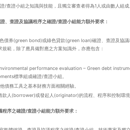
證/查證小組之知識與技能，且獨立審查者得為1人或由數人組成
nd)確證、查證及協議程序之確證/查證小組能力額外要求：
債券(green bond)或綠色貸款(green loan)確證、查證
求規範，除了應具備對應之方案知識外，亦應包含：
ronmental performance evaluation – Green debt instrument
uirements標準組成確證/查證小組。
他債務工具之基本財務方面相關經驗。
、借款人(borrower)或發起人(originator)的流程、程序和控
議程序之確證/查證小組能力額外要求：
溫室氣體確證、查證及協議程序之確證/查證小組、技術專家及獨