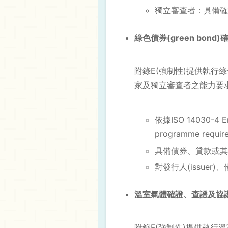
獨立審查者：具備確
綠色債券(green bo
附錄E(強制性)提供執行綠色
家及獨立審查者之能力要
依據ISO 14030-4 Envi
programme req
具備債券、貸款或其
對發行人(issuer)
溫室氣體確證、查證及協
附錄F(強制性)提供執行