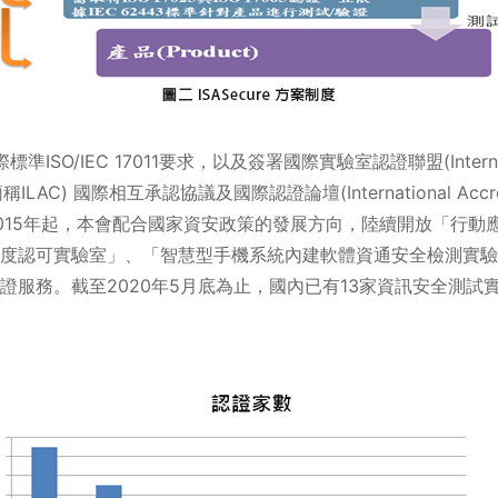
SO/IEC 17011要求，以及簽署國際實驗室認證聯盟(Internation
on; 簡稱ILAC) 國際相互承認協議及國際認證論壇(International Accre
015年起，本會配合國家資安政策的發展方向，陸續開放「行動應
度認可實驗室」、「智慧型手機系統內建軟體資通安全檢測實驗
服務。截至2020年5月底為止，國內已有13家資訊安全測試實