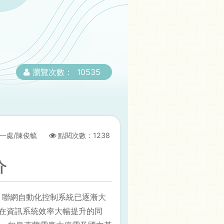
瀏覽次數：
10535
一處/陳俊毓
點閱次數：
1238
介
術演進，聯網自動化控制系統已逐漸大
I)上。在資訊系統效率大幅提升的同