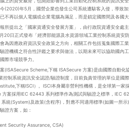
腦上的資安威脅，也開始影響到工業自動化控制系統的資訊安全
今(2020)年5月，國營企業也發生公司系統遭駭客入侵，導致
，已不再以個人電腦或企業電腦為滿足，而是鎖定國際間及各國大
報所提出之「國家資通安全發展方案」，由行政院資通安全處主
)年4月20日正式發布「經濟部能源及水資源領域工業控制系統資
會為因應政府資訊安全政策之方向，相關工作包括蒐集國際工業
驗證機構之符合性評鑑之要求與做法，以期未來可以協助國內工
國際市場競爭力。
cure Scheme,下稱 ISASecure 方案)是由國際自動化協會(Inte
)發展的工業控制系統資訊安全認證/驗證制度，目前負責管理的單位是
iance Institute,下稱ISCI）。ISCI本身屬非營利性機構，是全球第
re 方案採用IEC 62443 系列標準作為測試與驗證之標準，IEC 
、系統(System)及政策(含程序)，對應不同適用標準(如圖一所示)，
驗證方案，如：
ecurity Assurance, CSA)