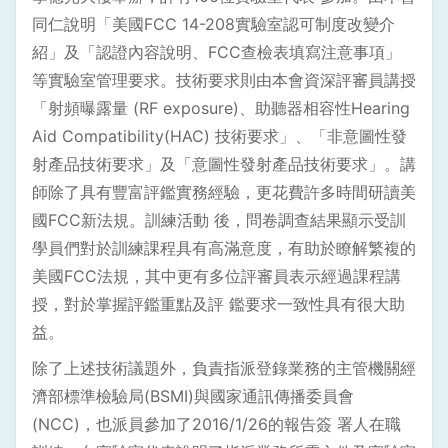
同仁說明「美國FCC 14-208實驗室認可制度改變介
紹」及「認證內容說明、FCC查檢表填寫注意事項」
等實驗室管理要求。技術要求則由本會資深評審員講授
「射頻曝露量 (RF exposure)、助聽器相容性Hearing
Aid Compatibility(HAC) 技術要求」、「非意圖性發
射產品技術要求」及「意圖性發射產品技術要求」。講
師除了具有豐富評鑑實務經驗，更花費許多時間研讀美
國FCC新法規。訓練活動 後，問卷調查結果顯示受訓
學員們對於訓練課程具有高滿意度，有助於瞭解繁複的
美國FCC法規，其中更有多位評審員表示經過課程講
授，對於掌握評鑑重點及評 鑑要求一致性具有很大助
益。
除了上述技術議題外，負責指派登錄業務的主管機關經
濟部標準檢驗局(BSMI)與國家通訊傳播委員會
(NCC)，也派員參加了2016/1/26的報告簽 署人在職