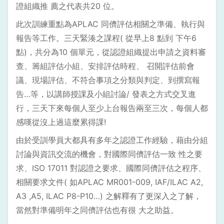
證組織推 薦之代表共20 位。
此次訓練重點為APLAC 同儕評估相關之準備、執行與
報告等工作。三天緊湊之課程( 從早上8 點到 下午6
點)，共分為10 個單元，從認證組織提出申請之資料審
查、籌組評估小組、安排評估時程、 召開評估前會
議、現場評估、不符合事項之分類與判定、到撰寫報
告…等，以講師授課及小組討論/ 發表之方式交叉進
行，三天下來每個人至少上台報告兩至三次，每個人都
感嘆從沒上過這麼累得課!
由於受訓學員大都具有多年之認證工作經驗，藉由分組
討論與資訊交流的機會，對國際同儕評估一致 性之要
求、ISO 17011 對認證之要求、國際同儕評估之程序、
相關要求文件( 如APLAC MR001-009, IAF/ILAC A2,
A3 ,A5, ILAC P8-P10…) 之解釋有了更深入之了解，
當然對準備明年之同儕評估也有很 大之助益。